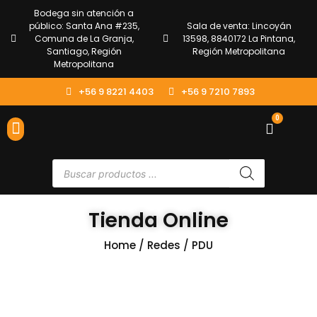
Bodega sin atención a
público: Santa Ana #235,
Sala de venta: Lincoyán
Comuna de La Granja,
13598, 8840172 La Pintana,
Santiago, Región
Región Metropolitana
Metropolitana
+56 9 8221 4403
+56 9 7210 7893
0
ENVÍOS Y DEVOLUCIONES
ATENCIÓN AL CLIENTE
Tienda Online
Home
/
Redes
/ PDU