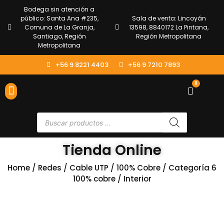
Bodega sin atención a
público: Santa Ana #235,
Sala de venta: Lincoyán
Comuna de La Granja,
13598, 8840172 La Pintana,
Santiago, Región
Región Metropolitana
Metropolitana
+56 9 8221 4403
+56 9 7210 7893
0
ENVÍOS Y DEVOLUCIONES
ATENCIÓN AL CLIENTE
Tienda Online
Home
/
Redes
/
Cable UTP
/
100% Cobre
/
Categoría 6
100% cobre
/ Interior