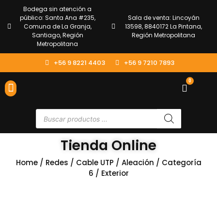
Bodega sin atención a
público: Santa Ana #235,
Sala de venta: Lincoyán
Comuna de La Granja,
13598, 8840172 La Pintana,
Santiago, Región
Región Metropolitana
Metropolitana
+56 9 8221 4403
+56 9 7210 7893
0
ENVÍOS Y DEVOLUCIONES
ATENCIÓN AL CLIENTE
Tienda Online
Home
/
Redes
/
Cable UTP
/
Aleación
/
Categoría
6
/ Exterior