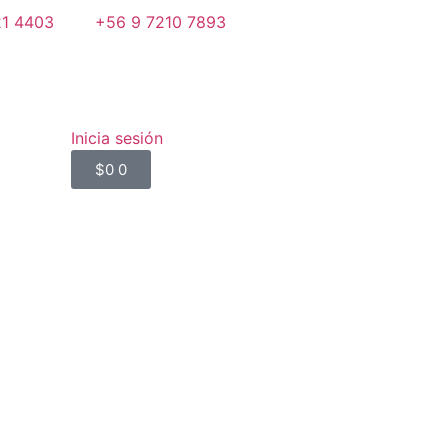
21 4403
+56 9 7210 7893
Inicia sesión
$
0
0