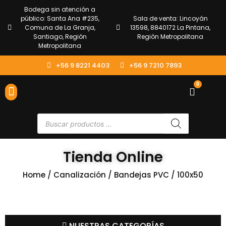
Bodega sin atención a
público: Santa Ana #235,
Sala de venta: Lincoyán
Comuna de La Granja,
13598, 8840172 La Pintana,
Santiago, Región
Región Metropolitana
Metropolitana
+56 9 8221 4403
+56 9 7210 7893
0
ENVÍOS Y DEVOLUCIONES
ATENCIÓN AL CLIENTE
Tienda Online
Home
/
Canalización
/
Bandejas PVC
/ 100x50
NUESTRAS CATEGORÍAS