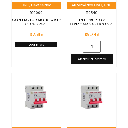
CNC
,
Electricidad
Automático CNC
,
CNC
109909
110549
CONTACTOR MODULAR 1P
INTERRUPTOR
YCCH6 25A...
TERMOMAGNETICO 3P...
$
7.615
$
9.746
Leer más
Añadir al carrito