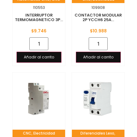
110553
109908
INTERRUPTOR
CONTACTOR MODULAR
TERMOMAGNETICO 3P...
2P YCCH6 25A...
$
9.746
$
10.988
Añadir al carrito
Añadir al carrito
CNC
,
Electricidad
Diferenciales Lexo
,