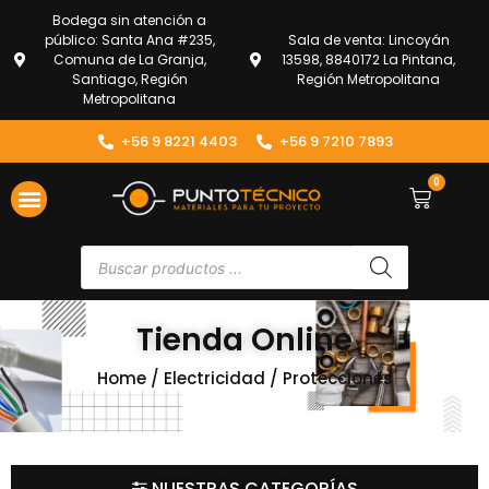
Bodega sin atención a
público: Santa Ana #235,
Sala de venta: Lincoyán
Comuna de La Granja,
13598, 8840172 La Pintana,
Santiago, Región
Región Metropolitana
Metropolitana
+56 9 8221 4403
+56 9 7210 7893
0
Tienda Online
Home
/
Electricidad
/ Protecciones
NUESTRAS CATEGORÍAS