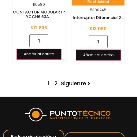
Electricidad
110580
5300245
CONTACTOR MODULAR 1P
YCCH6 63A...
Interruptor Diferencial 2...
$
12.836
$
13.090
Añadir al carrito
Añadir al carrito
1
2
Siguiente
Bodega sin atención a