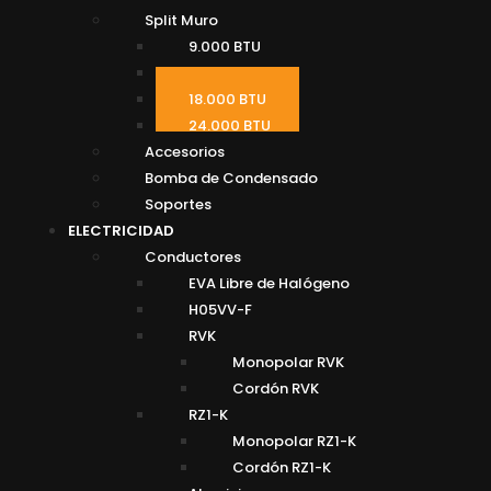
Split Muro
9.000 BTU
12.000 BTU
18.000 BTU
24.000 BTU
Accesorios
Bomba de Condensado
Soportes
ELECTRICIDAD
Conductores
EVA Libre de Halógeno
H05VV-F
RVK
Monopolar RVK
Cordón RVK
RZ1-K
Monopolar RZ1-K
Cordón RZ1-K