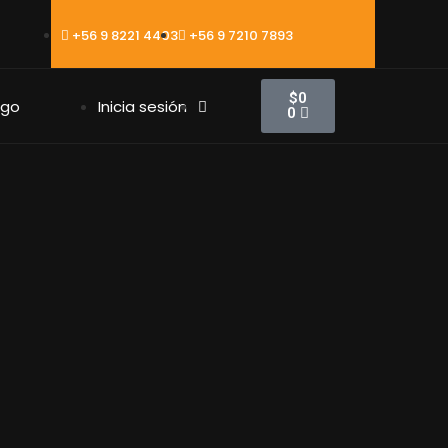
+56 9 8221 4403
+56 9 7210 7893
$
0
ago
Inicia sesión
0