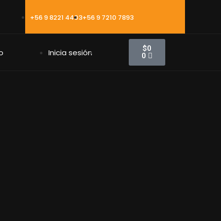
+56 9 8221 4403
+56 9 7210 7893
$
0
o
Inicia sesión
0