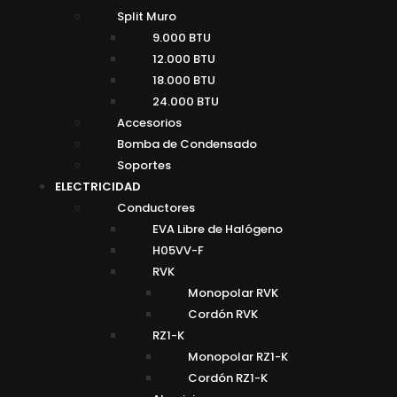
Split Muro
9.000 BTU
12.000 BTU
18.000 BTU
24.000 BTU
Accesorios
Bomba de Condensado
Soportes
ELECTRICIDAD
Conductores
EVA Libre de Halógeno
H05VV-F
RVK
Monopolar RVK
Cordón RVK
RZ1-K
Monopolar RZ1-K
Cordón RZ1-K