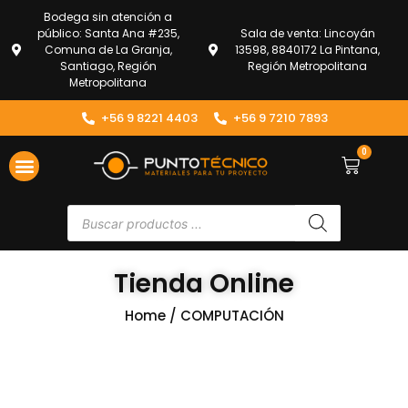
Bodega sin atención a
público: Santa Ana #235,
Sala de venta: Lincoyán
Comuna de La Granja,
13598, 8840172 La Pintana,
Santiago, Región
Región Metropolitana
Metropolitana
+56 9 8221 4403
+56 9 7210 7893
0
ENVÍOS Y DEVOLUCIONES
ATENCIÓN AL CLIENTE
Tienda Online
Home
/ COMPUTACIÓN