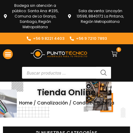
Bodega sin atención a
público: Santa Ana #235,
Sala de venta: Lincoyán
Comuna de La Granja,
13598, 8840172 La Pintana,
Santiago, Región
Región Metropolitana
Metropolitana
+56 9 8221 4403
+56 9 7210 7893
0
Tienda Online
Home
/
Canalización
/
Conduit
/ Tubería
NUESTRAS CATEGORÍAS