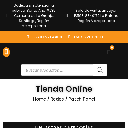
Bodega sin atención a
público: Santa Ana #235,
Sala de venta: Lincoyán
Comuna de La Granja,
13598, 8840172 La Pintana,
Santiago, Región
Región Metropolitana
Metropolitana
+56 9 8221 4403
+56 9 7210 7893
0
ENVÍOS Y DEVOLUCIONES
ATENCIÓN AL CLIENTE
Tienda Online
Home
/
Redes
/ Patch Panel
NUESTRAS CATEGORÍAS