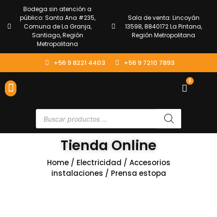
Bodega sin atención a
público: Santa Ana #235,
Sala de venta: Lincoyán
Comuna de La Granja,
13598, 8840172 La Pintana,
Santiago, Región
Región Metropolitana
Metropolitana
+56 9 8221 4403
+56 9 7210 7893
0
ENVÍOS Y DEVOLUCIONES
ATENCIÓN AL CLIENTE
Tienda Online
Home
/
Electricidad
/
Accesorios
instalaciones
/ Prensa estopa