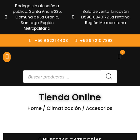
Bodega sin atención a
público: Santa Ana #235,
Sala de venta: Lincoyán
Comuna de La Granja,
13598, 8840172 La Pintana,
Santiago, Región
Región Metropolitana
Metropolitana
+56 9 8221 4403
+56 9 7210 7893
0
ENVÍOS Y DEVOLUCIONES
ATENCIÓN AL CLIENTE
Tienda Online
Home
/
Climatización
/ Accesorios
NUESTRAS CATEGORÍAS