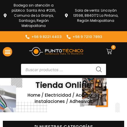
Bodega sin atención a
público: Santa Ana #235,
Sala de venta: Lincoyán
Comuna de La Granja,
13598, 8840172 La Pintana,
Santiago, Región
Región Metropolitana
Metropolitana
+56 9 8221 4403
+56 9 7210 7893
0
Tienda Online
Home
/
Electricidad
/
Accesorios
instalaciones
/ Adhesivos
NUESTRAS CATEGORÍAS