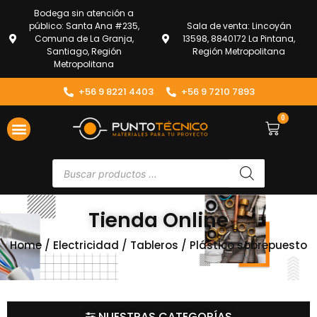
Bodega sin atención a
público: Santa Ana #235,
Sala de venta: Lincoyán
Comuna de La Granja,
13598, 8840172 La Pintana,
Santiago, Región
Región Metropolitana
Metropolitana
+56 9 8221 4403
+56 9 7210 7893
0
Tienda Online
Home
/
Electricidad
/
Tableros
/ Plástico sobrepuesto
NUESTRAS CATEGORÍAS