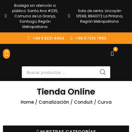
Bodega sin atención a
público: Santa Ana #235,
Sala de venta: Lincoyán
Comuna de La Granja,
13598, 8840172 La Pintana,
Santiago, Región
Región Metropolitana
Metropolitana
+56 9 8221 4403
+56 9 7210 7893
0
ENVÍOS Y DEVOLUCIONES
ATENCIÓN AL CLIENTE
Tienda Online
Home
/
Canalización
/
Conduit
/ Curva
NUESTRAS CATEGORÍAS