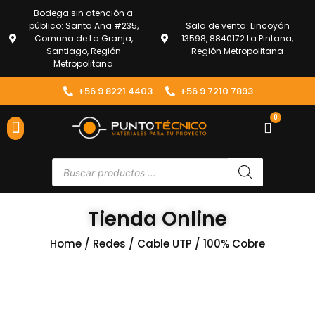
Bodega sin atención a
público: Santa Ana #235,
Sala de venta: Lincoyán
Comuna de La Granja,
13598, 8840172 La Pintana,
Santiago, Región
Región Metropolitana
Metropolitana
+56 9 8221 4403
+56 9 7210 7893
0
ENVÍOS Y DEVOLUCIONES
ATENCIÓN AL CLIENTE
Tienda Online
Home
/
Redes
/
Cable UTP
/ 100% Cobre