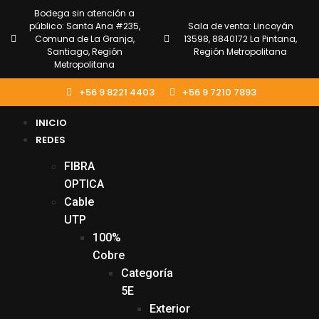
Bodega sin atención a
público: Santa Ana #235,
Sala de venta: Lincoyán
Comuna de La Granja,
13598, 8840172 La Pintana,
Santiago, Región
Región Metropolitana
Metropolitana
+56 9 8221 4403
+56 9 7210 7893
INICIO
REDES
FIBRA
OPTICA
Cable
UTP
100%
Cobre
Categoría
5E
Exterior