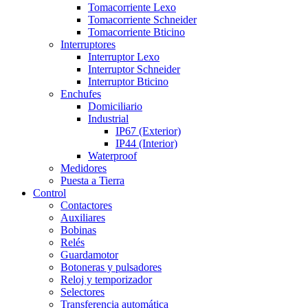
Tomacorriente Lexo
Tomacorriente Schneider
Tomacorriente Bticino
Interruptores
Interruptor Lexo
Interruptor Schneider
Interruptor Bticino
Enchufes
Domiciliario
Industrial
IP67 (Exterior)
IP44 (Interior)
Waterproof
Medidores
Puesta a Tierra
Control
Contactores
Auxiliares
Bobinas
Relés
Guardamotor
Botoneras y pulsadores
Reloj y temporizador
Selectores
Transferencia automática