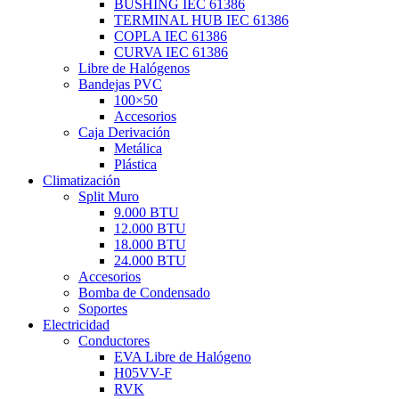
BUSHING IEC 61386
TERMINAL HUB IEC 61386
COPLA IEC 61386
CURVA IEC 61386
Libre de Halógenos
Bandejas PVC
100×50
Accesorios
Caja Derivación
Metálica
Plástica
Climatización
Split Muro
9.000 BTU
12.000 BTU
18.000 BTU
24.000 BTU
Accesorios
Bomba de Condensado
Soportes
Electricidad
Conductores
EVA Libre de Halógeno
H05VV-F
RVK