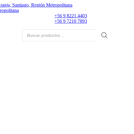
ranja, Santiago, Región Metropolitana
ropolitana
+56 9 8221 4403
+56 9 7210 7893
Búsqueda
de
productos