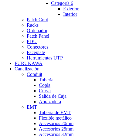
Categoría 6
Exterior
Interior
Patch Cord
Racks
Ordenador
Patch Panel
PDU
Conectores
Faceplate
Herramientas UTP
FURUKAWA
Canalización
Conduit
Tubería
Copla
Curva
Salida de Caja
Abrazadera
EMT
Tuberia de EMT
Flexible metálico
Accesorios 20mm
Accesorios 25mm
Accesorios 32mm