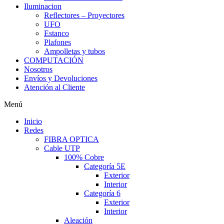
Iluminacion
Reflectores – Proyectores
UFO
Estanco
Plafones
Ampolletas y tubos
COMPUTACIÓN
Nosotros
Envíos y Devoluciones
Atención al Cliente
Menú
Inicio
Redes
FIBRA OPTICA
Cable UTP
100% Cobre
Categoría 5E
Exterior
Interior
Categoría 6
Exterior
Interior
Aleación