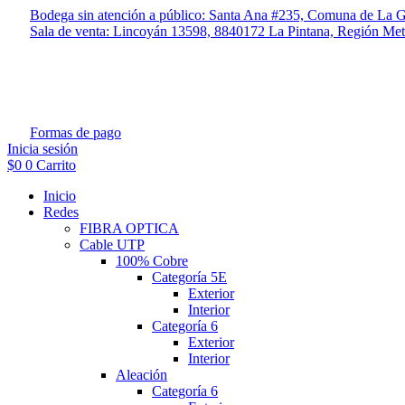
Ir
Bodega sin atención a público: Santa Ana #235, Comuna de La G
al
Sala de venta: Lincoyán 13598, 8840172 La Pintana, Región Met
contenido
Formas de pago
Inicia sesión
$
0
0
Carrito
Inicio
Redes
FIBRA OPTICA
Cable UTP
100% Cobre
Categoría 5E
Exterior
Interior
Categoría 6
Exterior
Interior
Aleación
Categoría 6