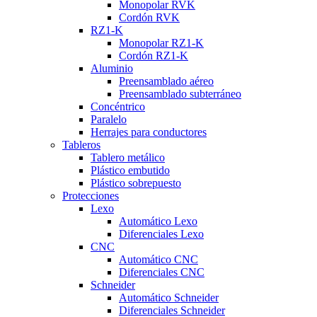
Monopolar RVK
Cordón RVK
RZ1-K
Monopolar RZ1-K
Cordón RZ1-K
Aluminio
Preensamblado aéreo
Preensamblado subterráneo
Concéntrico
Paralelo
Herrajes para conductores
Tableros
Tablero metálico
Plástico embutido
Plástico sobrepuesto
Protecciones
Lexo
Automático Lexo
Diferenciales Lexo
CNC
Automático CNC
Diferenciales CNC
Schneider
Automático Schneider
Diferenciales Schneider