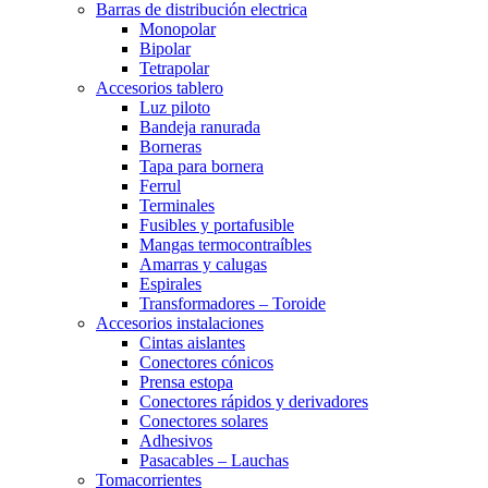
Barras de distribución electrica
Monopolar
Bipolar
Tetrapolar
Accesorios tablero
Luz piloto
Bandeja ranurada
Borneras
Tapa para bornera
Ferrul
Terminales
Fusibles y portafusible
Mangas termocontraíbles
Amarras y calugas
Espirales
Transformadores – Toroide
Accesorios instalaciones
Cintas aislantes
Conectores cónicos
Prensa estopa
Conectores rápidos y derivadores
Conectores solares
Adhesivos
Pasacables – Lauchas
Tomacorrientes