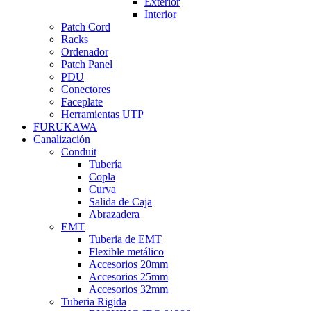
Exterior
Interior
Patch Cord
Racks
Ordenador
Patch Panel
PDU
Conectores
Faceplate
Herramientas UTP
FURUKAWA
Canalización
Conduit
Tubería
Copla
Curva
Salida de Caja
Abrazadera
EMT
Tuberia de EMT
Flexible metálico
Accesorios 20mm
Accesorios 25mm
Accesorios 32mm
Tuberia Rigida