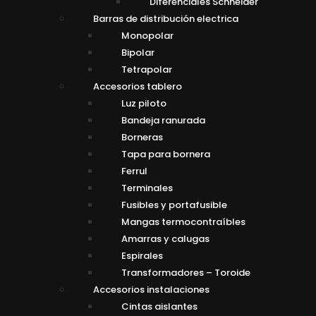
Diferenciales Schneider
Barras de distribución electrica
Monopolar
Bipolar
Tetrapolar
Accesorios tablero
Luz piloto
Bandeja ranurada
Borneras
Tapa para bornera
Ferrul
Terminales
Fusibles y portafusible
Mangas termocontraíbles
Amarras y calugas
Espirales
Transformadores – Toroide
Accesorios instalaciones
Cintas aislantes