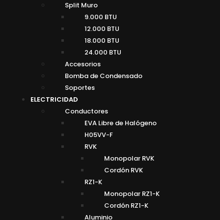
Split Muro
9.000 BTU
12.000 BTU
18.000 BTU
24.000 BTU
Accesorios
Bomba de Condensado
Soportes
ELECTRICIDAD
Conductores
EVA Libre de Halógeno
H05VV-F
RVK
Monopolar RVK
Cordón RVK
RZ1-K
Monopolar RZ1-K
Cordón RZ1-K
Aluminio