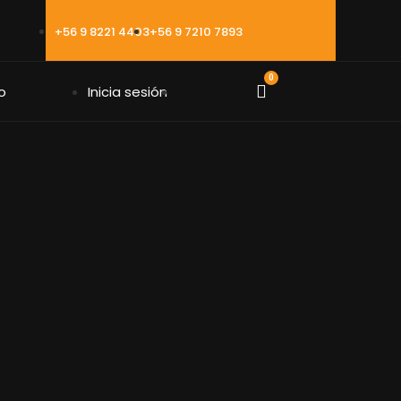
+56 9 8221 4403
+56 9 7210 7893
0
o
Inicia sesión