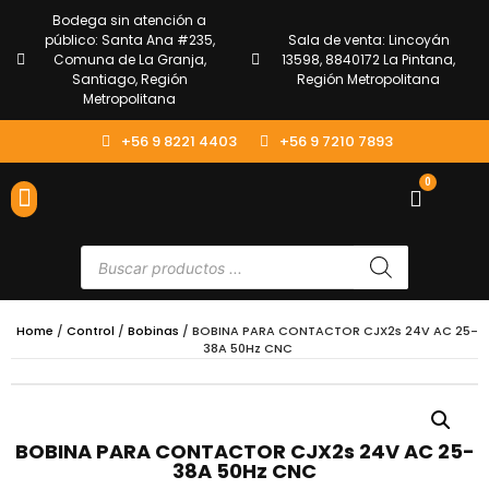
Bodega sin atención a
público: Santa Ana #235,
Sala de venta: Lincoyán
Comuna de La Granja,
13598, 8840172 La Pintana,
Santiago, Región
Región Metropolitana
Metropolitana
+56 9 8221 4403
+56 9 7210 7893
0
ENVÍOS Y DEVOLUCIONES
ATENCIÓN AL CLIENTE
Home
/
Control
/
Bobinas
/ BOBINA PARA CONTACTOR CJX2s 24V AC 25-
38A 50Hz CNC
BOBINA PARA CONTACTOR CJX2s 24V AC 25-
38A 50Hz CNC