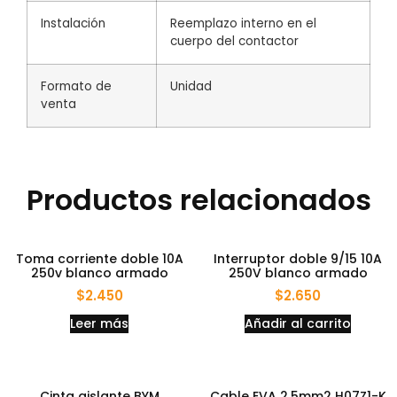
Instalación
Reemplazo interno en el
cuerpo del contactor
Formato de
Unidad
venta
Productos relacionados
Toma corriente doble 10A
Interruptor doble 9/15 10A
250v blanco armado
250V blanco armado
$
2.450
$
2.650
Leer más
Añadir al carrito
Cinta aislante BYM
Cable EVA 2.5mm2 H07Z1-K