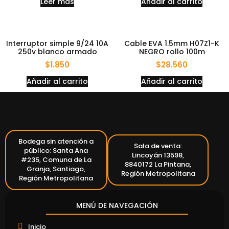
Leer más
Añadir al carrito
Interruptor simple 9/24 10A
Cable EVA 1.5mm H07Z1-K
250v blanco armado
NEGRO rollo 100m
$
1.850
$
28.560
Añadir al carrito
Añadir al carrito
Bodega sin atención a
Sala de venta:
público: Santa Ana
Lincoyán 13598,
#235, Comuna de La
8840172 La Pintana,
Granja, Santiago,
Región Metropolitana
Región Metropolitana
MENÚ DE NAVEGACIÓN
Inicio