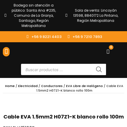
Bodega sin atención a
público: Santa Ana #235,
Sala de venta: Lincoyán
Comuna de La Granja,
13598, 8840172 La Pintana,
Santiago, Región
Región Metropolitana
Metropolitana
+56 9 8221 4403
+56 9 7210 7893
0
ENVÍOS Y DEVOLUCIONES
ATENCIÓN AL CLIENTE
Home
/
Electricidad
/
Conductores
/
EVA Libre de Halógeno
/ Cable EVA
1.5mm2 H07Z1-K blanco rollo 100m
Cable EVA 1.5mm2 H07Z1-K blanco rollo 100m