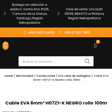
Bodega sin atención a
público: Santa Ana #235,
Sala de venta: Lincoyán
Comuna de La Granja,
13598, 8840172 La Pintana,
Santiago, Región
Región Metropolitana
Metropolitana
+56 9 8221 4403
+56 9 7210 7893
0
ENVÍOS Y DEVOLUCIONES
ATENCIÓN AL CLIENTE
Home
/
Electricidad
/
Conductores
/
EVA Libre de Halógeno
/ Cable EVA
6mm² H07Z1-K NEGRO rollo 100m
Cable EVA 6mm² H07Z1-K NEGRO rollo 100m