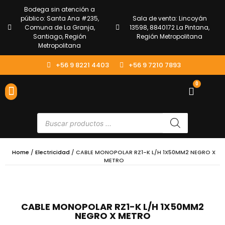
Bodega sin atención a
público: Santa Ana #235,
Sala de venta: Lincoyán
Comuna de La Granja,
13598, 8840172 La Pintana,
Santiago, Región
Región Metropolitana
Metropolitana
+56 9 8221 4403
+56 9 7210 7893
0
ENVÍOS Y DEVOLUCIONES
ATENCIÓN AL CLIENTE
Home
/
Electricidad
/ CABLE MONOPOLAR RZ1-K L/H 1X50MM2 NEGRO X
METRO
CABLE MONOPOLAR RZ1-K L/H 1X50MM2
NEGRO X METRO