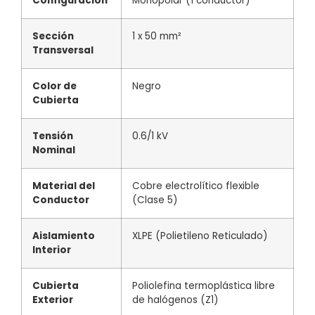
Configuración
Monopolar (
1
conductor)
Sección
1 x 50 mm²
Transversal
Color de
Negro
Cubierta
Tensión
0.6/1 kV
Nominal
Material del
Cobre electrolítico flexible
Conductor
(Clase 5)
Aislamiento
XLPE (Polietileno Reticulado)
Interior
Cubierta
Poliolefina termoplástica libre
Exterior
de halógenos (Z1)