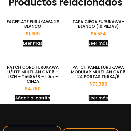
Productos relacionados
FACEPLATE FURUKAWA 2P
TAPA CIEGA FURUKAWA-
BLANCO
BLANCO (10 PIEZAS)
$
1.309
$
5.534
Leer más
Leer más
PATCH CORD FURUKAWA
PATCH PANEL FURUKAWA
U/UTP MULTILAN CAT.6 –
MODULAR MULTILAN CAT.6
LSZH – T568A/B – 1.0m –
24 PORTAS T568A/B
CINZA
$
73.780
$
4.760
Añadir al carrito
Leer más