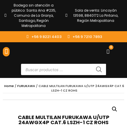
Bodega sin atención a
público: Santa Ana #235,
Sala de venta: Lincoyán
Comuna de La Granja,
13598, 8840172 La Pintana,
Santiago, Región
Región Metropolitana
Metropolitana
+56 9 8221 4403
+56 9 7210 7893
0
ENVÍOS Y DEVOLUCIONES
ATENCIÓN AL CLIENTE
Home
/
FURUKAWA
/ CABLE MULTILAN FURUKAWA U/UTP 24AWGX4P CAT.6
LSZH-1 CZ ROHS
CABLE MULTILAN FURUKAWA U/UTP
24AWGX4P CAT.6 LSZH-1 CZ ROHS