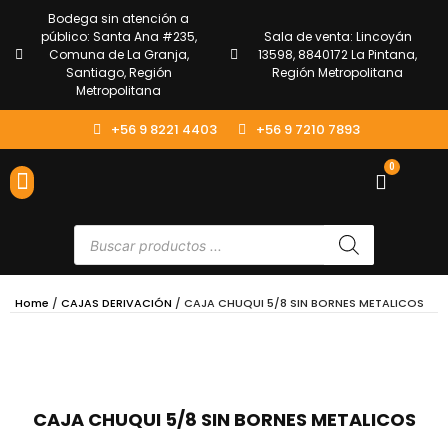
Bodega sin atención a
público: Santa Ana #235,
Sala de venta: Lincoyán
Comuna de La Granja,
13598, 8840172 La Pintana,
Santiago, Región
Región Metropolitana
Metropolitana
+56 9 8221 4403
+56 9 7210 7893
0
ENVÍOS Y DEVOLUCIONES
ATENCIÓN AL CLIENTE
Home
/
CAJAS DERIVACIÓN
/ CAJA CHUQUI 5/8 SIN BORNES METALICOS
CAJA CHUQUI 5/8 SIN BORNES METALICOS