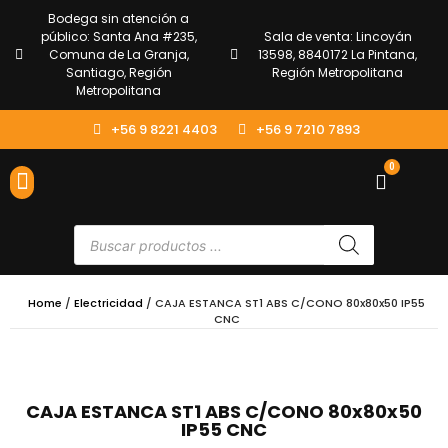
Bodega sin atención a
público: Santa Ana #235,
Sala de venta: Lincoyán
Comuna de La Granja,
13598, 8840172 La Pintana,
Santiago, Región
Región Metropolitana
Metropolitana
+56 9 8221 4403
+56 9 7210 7893
0
ENVÍOS Y DEVOLUCIONES
ATENCIÓN AL CLIENTE
Home
/
Electricidad
/ CAJA ESTANCA ST1 ABS C/CONO 80x80x50 IP55
CNC
CAJA ESTANCA ST1 ABS C/CONO 80x80x50
IP55 CNC