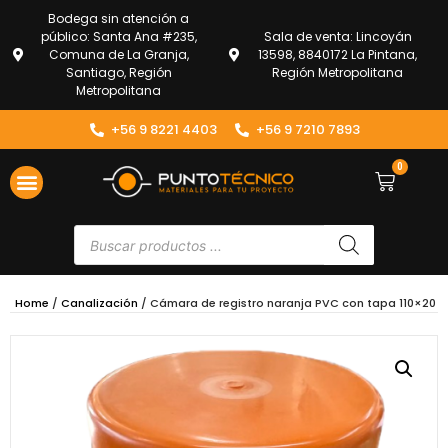
Bodega sin atención a
público: Santa Ana #235,
Sala de venta: Lincoyán
Comuna de La Granja,
13598, 8840172 La Pintana,
Santiago, Región
Región Metropolitana
Metropolitana
+56 9 8221 4403
+56 9 7210 7893
0
Home
/
Canalización
/ Cámara de registro naranja PVC con tapa 110×20