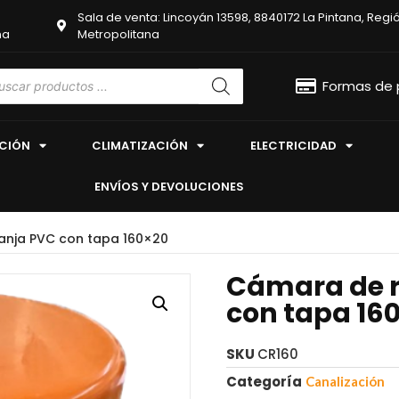
Sala de venta: Lincoyán 13598, 8840172 La Pintana, Regi
na
Metropolitana
Formas de
ACIÓN
CLIMATIZACIÓN
ELECTRICIDAD
ENVÍOS Y DEVOLUCIONES
anja PVC con tapa 160×20
Cámara de r
con tapa 16
SKU
CR160
Categoría
Canalización