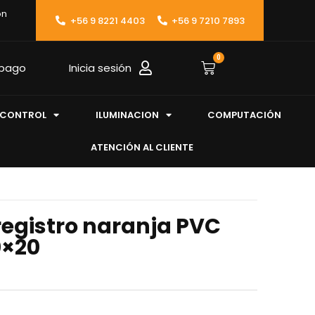
ón
+56 9 8221 4403
+56 9 7210 7893
0
 pago
Inicia sesión
CONTROL
ILUMINACION
COMPUTACIÓN
ATENCIÓN AL CLIENTE
egistro naranja PVC
0×20