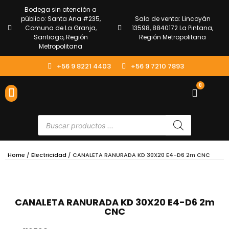
Bodega sin atención a
público: Santa Ana #235,
Sala de venta: Lincoyán
Comuna de La Granja,
13598, 8840172 La Pintana,
Santiago, Región
Región Metropolitana
Metropolitana
+56 9 8221 4403
+56 9 7210 7893
0
ENVÍOS Y DEVOLUCIONES
ATENCIÓN AL CLIENTE
Home
/
Electricidad
/ CANALETA RANURADA KD 30X20 E4-D6 2m CNC
CANALETA RANURADA KD 30X20 E4-D6 2m
CNC