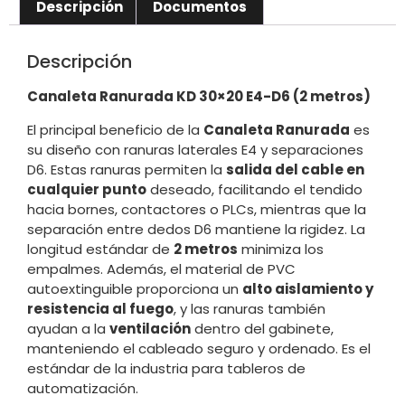
Descripción
Documentos
Descripción
Canaleta Ranurada KD 30×20 E4-D6 (2 metros)
El principal beneficio de la
Canaleta Ranurada
es
su diseño con ranuras laterales
E4
y separaciones
D6
. Estas ranuras permiten la
salida del cable en
cualquier punto
deseado, facilitando el tendido
hacia bornes, contactores o PLCs, mientras que la
separación entre dedos
D6
mantiene la rigidez. La
longitud estándar de
2 metros
minimiza los
empalmes. Además, el material de PVC
autoextinguible proporciona un
alto aislamiento y
resistencia al fuego
, y las ranuras también
ayudan a la
ventilación
dentro del gabinete,
manteniendo el cableado seguro y ordenado. Es el
estándar de la industria para tableros de
automatización.