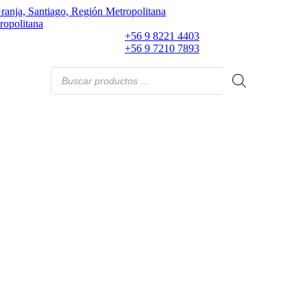
ranja, Santiago, Región Metropolitana
ropolitana
+56 9 8221 4403
+56 9 7210 7893
Búsqueda
de
productos