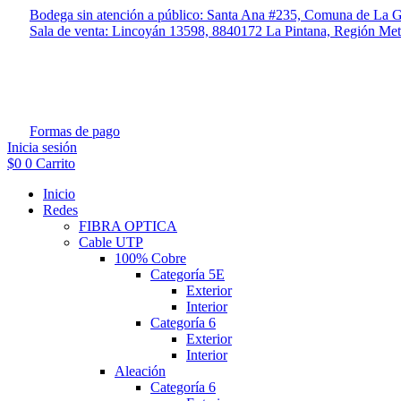
Ir
Bodega sin atención a público: Santa Ana #235, Comuna de La G
al
Sala de venta: Lincoyán 13598, 8840172 La Pintana, Región Met
contenido
Formas de pago
Inicia sesión
$
0
0
Carrito
Inicio
Redes
FIBRA OPTICA
Cable UTP
100% Cobre
Categoría 5E
Exterior
Interior
Categoría 6
Exterior
Interior
Aleación
Categoría 6