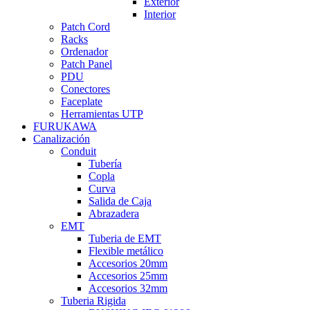
Exterior
Interior
Patch Cord
Racks
Ordenador
Patch Panel
PDU
Conectores
Faceplate
Herramientas UTP
FURUKAWA
Canalización
Conduit
Tubería
Copla
Curva
Salida de Caja
Abrazadera
EMT
Tuberia de EMT
Flexible metálico
Accesorios 20mm
Accesorios 25mm
Accesorios 32mm
Tuberia Rigida