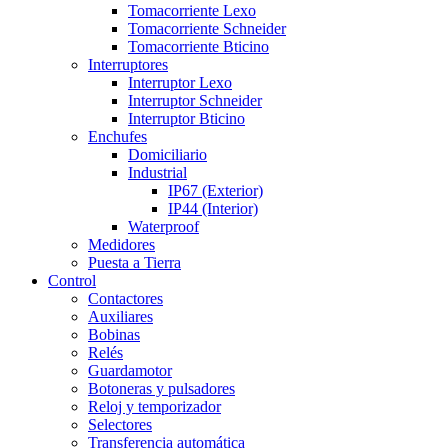
Tomacorriente Lexo
Tomacorriente Schneider
Tomacorriente Bticino
Interruptores
Interruptor Lexo
Interruptor Schneider
Interruptor Bticino
Enchufes
Domiciliario
Industrial
IP67 (Exterior)
IP44 (Interior)
Waterproof
Medidores
Puesta a Tierra
Control
Contactores
Auxiliares
Bobinas
Relés
Guardamotor
Botoneras y pulsadores
Reloj y temporizador
Selectores
Transferencia automática