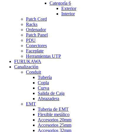
Categoría 6
Exterior
Interior
Patch Cord
Racks
Ordenador
Patch Panel
PDU
Conectores
Faceplate
Herramientas UTP
FURUKAWA
Canalización
Conduit
Tubería
Copla
Curva
Salida de Caja
Abrazadera
EMT
Tuberia de EMT
Flexible metálico
Accesorios 20mm
Accesorios 25mm
Accesorios 32mm