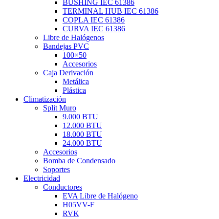
BUSHING IEC 61386
TERMINAL HUB IEC 61386
COPLA IEC 61386
CURVA IEC 61386
Libre de Halógenos
Bandejas PVC
100×50
Accesorios
Caja Derivación
Metálica
Plástica
Climatización
Split Muro
9.000 BTU
12.000 BTU
18.000 BTU
24.000 BTU
Accesorios
Bomba de Condensado
Soportes
Electricidad
Conductores
EVA Libre de Halógeno
H05VV-F
RVK