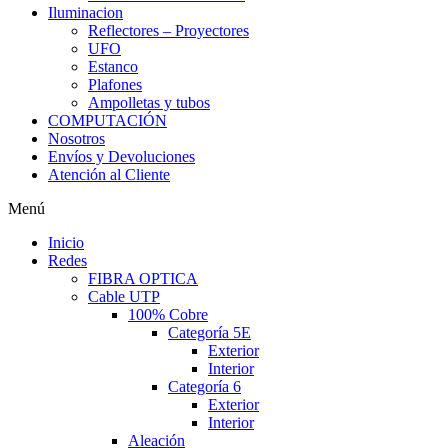
Iluminacion
Reflectores – Proyectores
UFO
Estanco
Plafones
Ampolletas y tubos
COMPUTACIÓN
Nosotros
Envíos y Devoluciones
Atención al Cliente
Menú
Inicio
Redes
FIBRA OPTICA
Cable UTP
100% Cobre
Categoría 5E
Exterior
Interior
Categoría 6
Exterior
Interior
Aleación