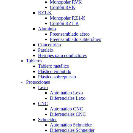
Monopolar RVK
Cordón RVK
RZ1-K
Monopolar RZ1-K
Cordón RZ1-K
Aluminio
Preensamblado aéreo
Preensamblado subterráneo
Concéntrico
Paralelo
Herrajes para conductores
Tableros
Tablero metálico
Plástico embutido
Plástico sobrepuesto
Protecciones
Lexo
Automático Lexo
Diferenciales Lexo
CNC
Automático CNC
Diferenciales CNC
Schneider
Automático Schneider
Diferenciales Schneider