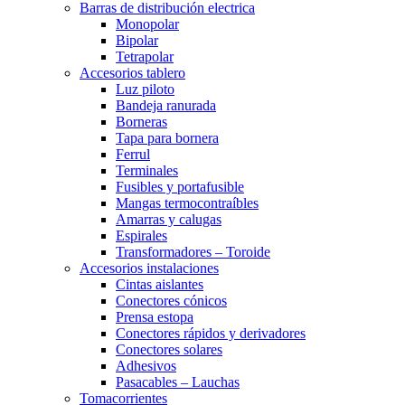
Barras de distribución electrica
Monopolar
Bipolar
Tetrapolar
Accesorios tablero
Luz piloto
Bandeja ranurada
Borneras
Tapa para bornera
Ferrul
Terminales
Fusibles y portafusible
Mangas termocontraíbles
Amarras y calugas
Espirales
Transformadores – Toroide
Accesorios instalaciones
Cintas aislantes
Conectores cónicos
Prensa estopa
Conectores rápidos y derivadores
Conectores solares
Adhesivos
Pasacables – Lauchas
Tomacorrientes