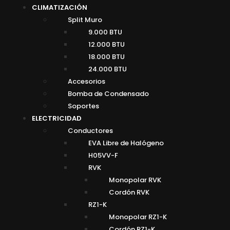
CLIMATIZACIÓN
Split Muro
9.000 BTU
12.000 BTU
18.000 BTU
24.000 BTU
Accesorios
Bomba de Condensado
Soportes
ELECTRICIDAD
Conductores
EVA Libre de Halógeno
H05VV-F
RVK
Monopolar RVK
Cordón RVK
RZ1-K
Monopolar RZ1-K
Cordón RZ1-K