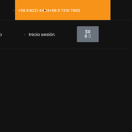
+56 9 8221 4403
+56 9 7210 7893
$
0
o
Inicia sesión
0