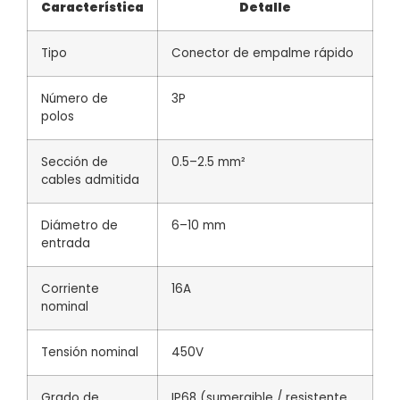
Característica
Detalle
Tipo
Conector de empalme rápido
Número de
3P
polos
Sección de
0.5–2.5 mm²
cables admitida
Diámetro de
6–10 mm
entrada
Corriente
16A
nominal
Tensión nominal
450V
Grado de
IP68 (sumergible / resistente