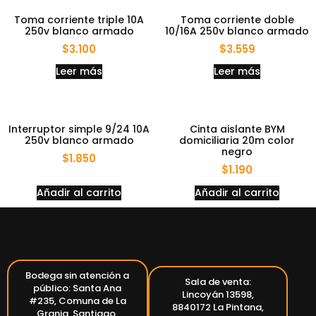
Toma corriente triple 10A
Toma corriente doble
250v blanco armado
10/16A 250v blanco armado
$
3.100
$
3.559
Leer más
Leer más
Interruptor simple 9/24 10A
Cinta aislante BYM
250v blanco armado
domiciliaria 20m color
negro
$
1.850
$
1.190
Añadir al carrito
Añadir al carrito
Bodega sin atención a
Sala de venta:
público: Santa Ana
Lincoyán 13598,
#235, Comuna de La
8840172 La Pintana,
Granja, Santiago,