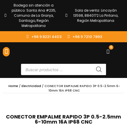
Bodega sin atención a
público: Santa Ana #235,
Sala de venta: Lincoyán
Comuna de La Granja,
13598, 8840172 La Pintana,
Santiago, Región
Región Metropolitana
Metropolitana
+56 9 8221 4403
+56 9 7210 7893
0
ENVÍOS Y DEVOLUCIONES
ATENCIÓN AL CLIENTE
Home
/
Electricidad
/ CONECTOR EMPALME RAPIDO 3P 0.5-2.5mm 6-
10mm 16A IP68 CNC
CONECTOR EMPALME RAPIDO 3P 0.5-2.5mm
6-10mm 16A IP68 CNC