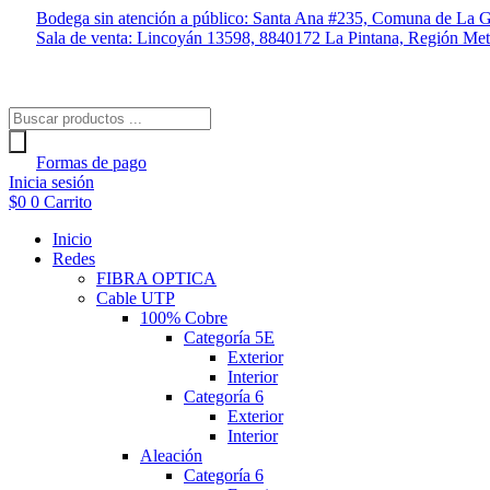
Ir
Bodega sin atención a público: Santa Ana #235, Comuna de La G
al
Sala de venta: Lincoyán 13598, 8840172 La Pintana, Región Met
contenido
Búsqueda
de
productos
Formas de pago
Inicia sesión
$
0
0
Carrito
Inicio
Redes
FIBRA OPTICA
Cable UTP
100% Cobre
Categoría 5E
Exterior
Interior
Categoría 6
Exterior
Interior
Aleación
Categoría 6