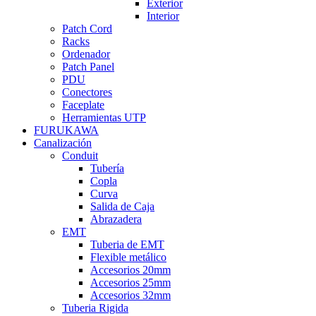
Exterior
Interior
Patch Cord
Racks
Ordenador
Patch Panel
PDU
Conectores
Faceplate
Herramientas UTP
FURUKAWA
Canalización
Conduit
Tubería
Copla
Curva
Salida de Caja
Abrazadera
EMT
Tuberia de EMT
Flexible metálico
Accesorios 20mm
Accesorios 25mm
Accesorios 32mm
Tuberia Rigida