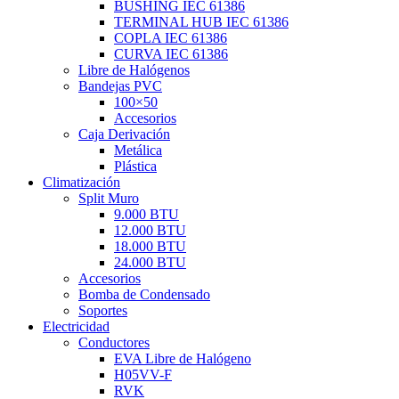
BUSHING IEC 61386
TERMINAL HUB IEC 61386
COPLA IEC 61386
CURVA IEC 61386
Libre de Halógenos
Bandejas PVC
100×50
Accesorios
Caja Derivación
Metálica
Plástica
Climatización
Split Muro
9.000 BTU
12.000 BTU
18.000 BTU
24.000 BTU
Accesorios
Bomba de Condensado
Soportes
Electricidad
Conductores
EVA Libre de Halógeno
H05VV-F
RVK