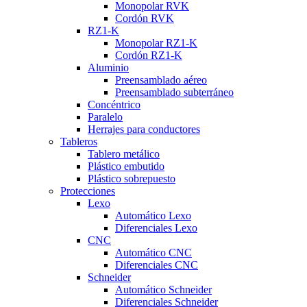
Monopolar RVK
Cordón RVK
RZ1-K
Monopolar RZ1-K
Cordón RZ1-K
Aluminio
Preensamblado aéreo
Preensamblado subterráneo
Concéntrico
Paralelo
Herrajes para conductores
Tableros
Tablero metálico
Plástico embutido
Plástico sobrepuesto
Protecciones
Lexo
Automático Lexo
Diferenciales Lexo
CNC
Automático CNC
Diferenciales CNC
Schneider
Automático Schneider
Diferenciales Schneider