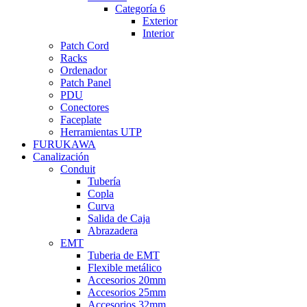
Categoría 6
Exterior
Interior
Patch Cord
Racks
Ordenador
Patch Panel
PDU
Conectores
Faceplate
Herramientas UTP
FURUKAWA
Canalización
Conduit
Tubería
Copla
Curva
Salida de Caja
Abrazadera
EMT
Tuberia de EMT
Flexible metálico
Accesorios 20mm
Accesorios 25mm
Accesorios 32mm