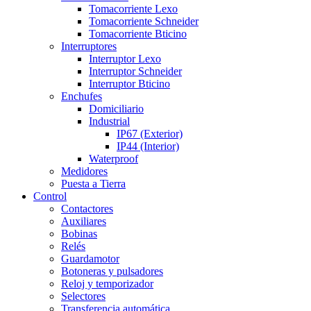
Tomacorriente Lexo
Tomacorriente Schneider
Tomacorriente Bticino
Interruptores
Interruptor Lexo
Interruptor Schneider
Interruptor Bticino
Enchufes
Domiciliario
Industrial
IP67 (Exterior)
IP44 (Interior)
Waterproof
Medidores
Puesta a Tierra
Control
Contactores
Auxiliares
Bobinas
Relés
Guardamotor
Botoneras y pulsadores
Reloj y temporizador
Selectores
Transferencia automática