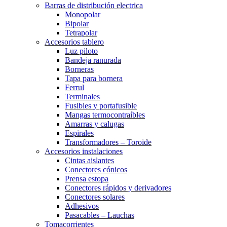
Barras de distribución electrica
Monopolar
Bipolar
Tetrapolar
Accesorios tablero
Luz piloto
Bandeja ranurada
Borneras
Tapa para bornera
Ferrul
Terminales
Fusibles y portafusible
Mangas termocontraíbles
Amarras y calugas
Espirales
Transformadores – Toroide
Accesorios instalaciones
Cintas aislantes
Conectores cónicos
Prensa estopa
Conectores rápidos y derivadores
Conectores solares
Adhesivos
Pasacables – Lauchas
Tomacorrientes