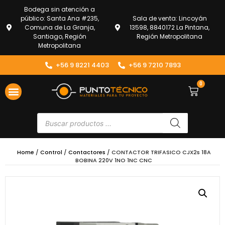
Bodega sin atención a
público: Santa Ana #235,
Sala de venta: Lincoyán
Comuna de La Granja,
13598, 8840172 La Pintana,
Santiago, Región
Región Metropolitana
Metropolitana
+56 9 8221 4403
+56 9 7210 7893
0
Home
/
Control
/
Contactores
/ CONTACTOR TRIFASICO CJX2s 18A
BOBINA 220V 1NO 1NC CNC