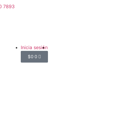
0 7893
Inicia sesión
$
0
0