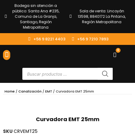
Bodega sin atención a
público: Santa Ana #235,
Sala de venta: Lincoyán
Comuna de La Granja,
13598, 8840172 La Pintana,
Santiago, Región
Región Metropolitana
Metropolitana
+56 9 8221 4403
+56 9 7210 7893
0
ENVÍOS Y DEVOLUCIONES
ATENCIÓN AL CLIENTE
Home
/
Canalización
/
EMT
/ Curvadora EMT 25mm
Curvadora EMT 25mm
SKU
CRVEMT25