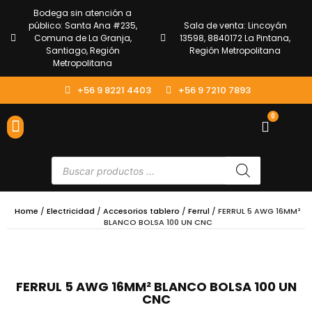
Bodega sin atención a
público: Santa Ana #235,
Sala de venta: Lincoyán
Comuna de La Granja,
13598, 8840172 La Pintana,
Santiago, Región
Región Metropolitana
Metropolitana
+56 9 8221 4403
+56 9 7210 7893
0
ENVÍOS Y DEVOLUCIONES
ATENCIÓN AL CLIENTE
Home
/
Electricidad
/
Accesorios tablero
/
Ferrul
/ FERRUL 5 AWG 16MM²
BLANCO BOLSA 100 UN CNC
FERRUL 5 AWG 16MM² BLANCO BOLSA 100 UN
CNC