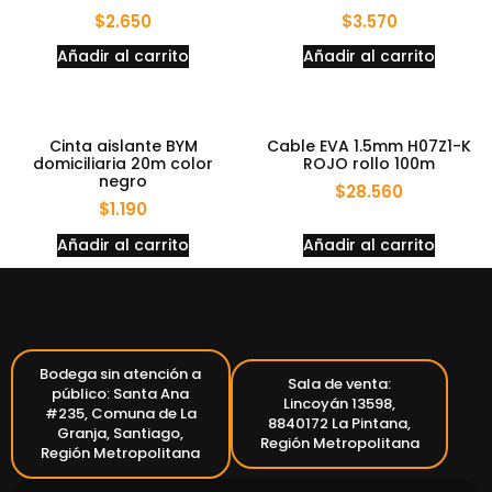
$
2.650
$
3.570
Añadir al carrito
Añadir al carrito
Cinta aislante BYM
Cable EVA 1.5mm H07Z1-K
domiciliaria 20m color
ROJO rollo 100m
negro
$
28.560
$
1.190
Añadir al carrito
Añadir al carrito
Bodega sin atención a
Sala de venta:
público: Santa Ana
Lincoyán 13598,
#235, Comuna de La
8840172 La Pintana,
Granja, Santiago,
Región Metropolitana
Región Metropolitana