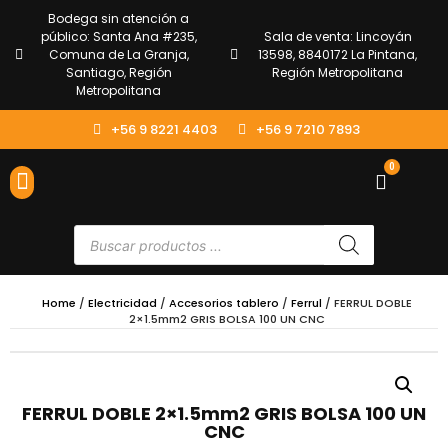
Bodega sin atención a
público: Santa Ana #235,
Sala de venta: Lincoyán
Comuna de La Granja,
13598, 8840172 La Pintana,
Santiago, Región
Región Metropolitana
Metropolitana
+56 9 8221 4403
+56 9 7210 7893
0
ENVÍOS Y DEVOLUCIONES
ATENCIÓN AL CLIENTE
Home
/
Electricidad
/
Accesorios tablero
/
Ferrul
/ FERRUL DOBLE
2×1.5mm2 GRIS BOLSA 100 UN CNC
FERRUL DOBLE 2×1.5mm2 GRIS BOLSA 100 UN
CNC