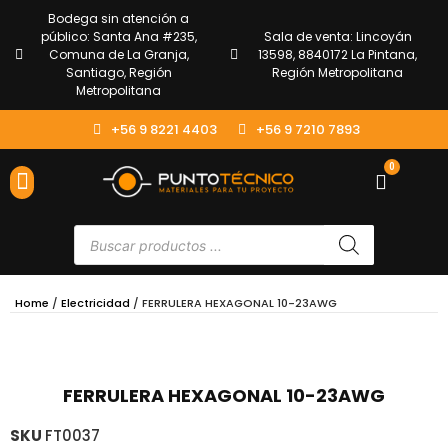
Bodega sin atención a
público: Santa Ana #235,
Sala de venta: Lincoyán
Comuna de La Granja,
13598, 8840172 La Pintana,
Santiago, Región
Región Metropolitana
Metropolitana
+56 9 8221 4403
+56 9 7210 7893
0
ENVÍOS Y DEVOLUCIONES
ATENCIÓN AL CLIENTE
Home
/
Electricidad
/ FERRULERA HEXAGONAL 10-23AWG
FERRULERA HEXAGONAL 10-23AWG
SKU
FT0037