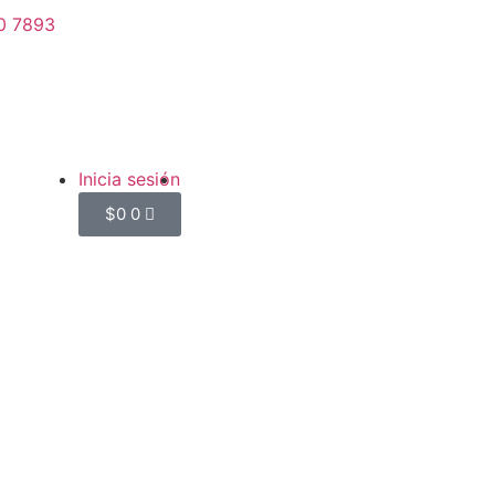
0 7893
Inicia sesión
$
0
0