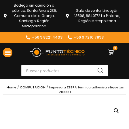
Bodega sin atención a
público: Santa Ana #235,
Sala de venta: Lincoyán
Comuna de La Granja,
13598, 8840172 La Pintana,
Santiago, Región
Región Metropolitana
Metropolitana
+56 9 8221 4403
+56 9 7210 7893
0
Home
/
COMPUTACIÓN
/ Impresora ZEBRA térmica adhesiva etiquetas
ZD888T