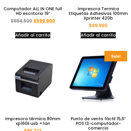
Computador ALL IN ONE full
Impresora Termica
HD escritorio 19″
Etiquetas Adhesivas 100mm
Xprinter 420b
$
654.500
$
599.900
$
99.990
Añadir al carrito
Añadir al carrito
Sale!
Impresora térmica 80mm
Punto de venta táctil 15,6″
xp160ii usb + lan
POS I3-computador-
comercio
$
85.323