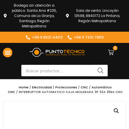
Bodega sin atención a
público: Santa Ana #235,
Sala de venta: Lincoyán
Comuna de La Granja,
13598, 8840172 La Pintana,
Santiago, Región
Región Metropolitana
Metropolitana
+56 9 8221 4403
+56 9 7210 7893
0
Home
/
Electricidad
/
Protecciones
/
CNC
/
Automático
CNC
/ INTERRUPTOR AUTOMATICO CAJA MOLDEADA 3P 32A 35kA CNC