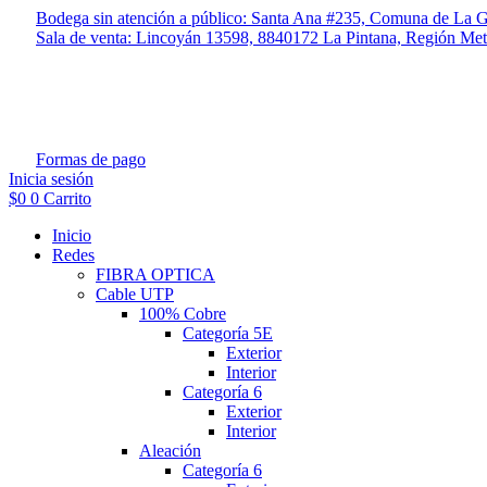
Ir
Bodega sin atención a público: Santa Ana #235, Comuna de La G
al
Sala de venta: Lincoyán 13598, 8840172 La Pintana, Región Met
contenido
Formas de pago
Inicia sesión
$
0
0
Carrito
Inicio
Redes
FIBRA OPTICA
Cable UTP
100% Cobre
Categoría 5E
Exterior
Interior
Categoría 6
Exterior
Interior
Aleación
Categoría 6