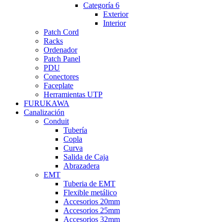
Categoría 6
Exterior
Interior
Patch Cord
Racks
Ordenador
Patch Panel
PDU
Conectores
Faceplate
Herramientas UTP
FURUKAWA
Canalización
Conduit
Tubería
Copla
Curva
Salida de Caja
Abrazadera
EMT
Tuberia de EMT
Flexible metálico
Accesorios 20mm
Accesorios 25mm
Accesorios 32mm