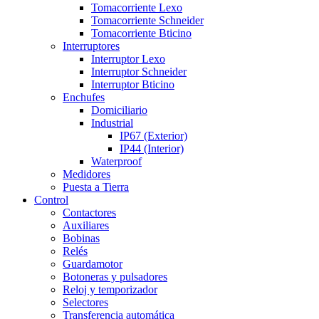
Tomacorriente Lexo
Tomacorriente Schneider
Tomacorriente Bticino
Interruptores
Interruptor Lexo
Interruptor Schneider
Interruptor Bticino
Enchufes
Domiciliario
Industrial
IP67 (Exterior)
IP44 (Interior)
Waterproof
Medidores
Puesta a Tierra
Control
Contactores
Auxiliares
Bobinas
Relés
Guardamotor
Botoneras y pulsadores
Reloj y temporizador
Selectores
Transferencia automática