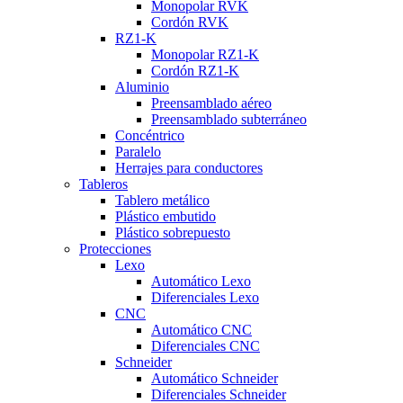
Monopolar RVK
Cordón RVK
RZ1-K
Monopolar RZ1-K
Cordón RZ1-K
Aluminio
Preensamblado aéreo
Preensamblado subterráneo
Concéntrico
Paralelo
Herrajes para conductores
Tableros
Tablero metálico
Plástico embutido
Plástico sobrepuesto
Protecciones
Lexo
Automático Lexo
Diferenciales Lexo
CNC
Automático CNC
Diferenciales CNC
Schneider
Automático Schneider
Diferenciales Schneider