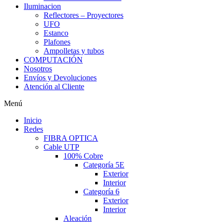
Iluminacion
Reflectores – Proyectores
UFO
Estanco
Plafones
Ampolletas y tubos
COMPUTACIÓN
Nosotros
Envíos y Devoluciones
Atención al Cliente
Menú
Inicio
Redes
FIBRA OPTICA
Cable UTP
100% Cobre
Categoría 5E
Exterior
Interior
Categoría 6
Exterior
Interior
Aleación