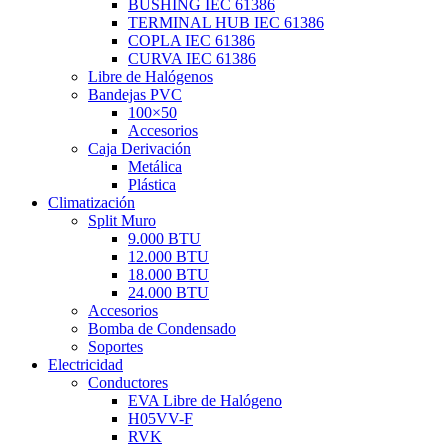
BUSHING IEC 61386
TERMINAL HUB IEC 61386
COPLA IEC 61386
CURVA IEC 61386
Libre de Halógenos
Bandejas PVC
100×50
Accesorios
Caja Derivación
Metálica
Plástica
Climatización
Split Muro
9.000 BTU
12.000 BTU
18.000 BTU
24.000 BTU
Accesorios
Bomba de Condensado
Soportes
Electricidad
Conductores
EVA Libre de Halógeno
H05VV-F
RVK