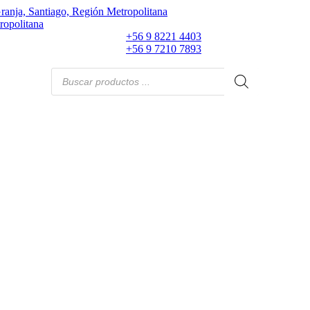
ranja, Santiago, Región Metropolitana
ropolitana
+56 9 8221 4403
+56 9 7210 7893
Búsqueda
de
productos