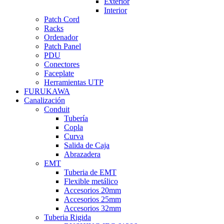
Exterior
Interior
Patch Cord
Racks
Ordenador
Patch Panel
PDU
Conectores
Faceplate
Herramientas UTP
FURUKAWA
Canalización
Conduit
Tubería
Copla
Curva
Salida de Caja
Abrazadera
EMT
Tuberia de EMT
Flexible metálico
Accesorios 20mm
Accesorios 25mm
Accesorios 32mm
Tuberia Rigida