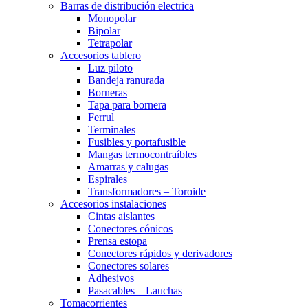
Barras de distribución electrica
Monopolar
Bipolar
Tetrapolar
Accesorios tablero
Luz piloto
Bandeja ranurada
Borneras
Tapa para bornera
Ferrul
Terminales
Fusibles y portafusible
Mangas termocontraíbles
Amarras y calugas
Espirales
Transformadores – Toroide
Accesorios instalaciones
Cintas aislantes
Conectores cónicos
Prensa estopa
Conectores rápidos y derivadores
Conectores solares
Adhesivos
Pasacables – Lauchas
Tomacorrientes