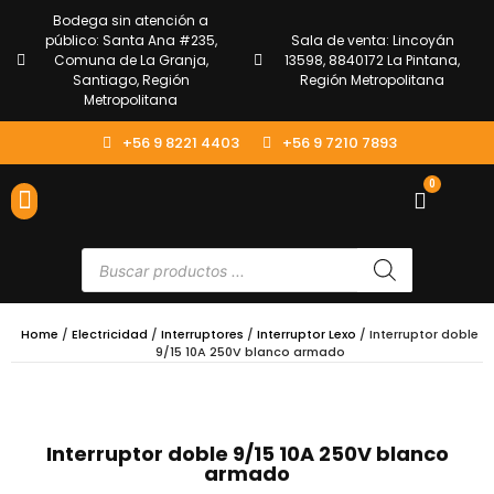
Bodega sin atención a
público: Santa Ana #235,
Sala de venta: Lincoyán
Comuna de La Granja,
13598, 8840172 La Pintana,
Santiago, Región
Región Metropolitana
Metropolitana
+56 9 8221 4403
+56 9 7210 7893
0
ENVÍOS Y DEVOLUCIONES
ATENCIÓN AL CLIENTE
Home
/
Electricidad
/
Interruptores
/
Interruptor Lexo
/ Interruptor doble
9/15 10A 250V blanco armado
Interruptor doble 9/15 10A 250V blanco
armado