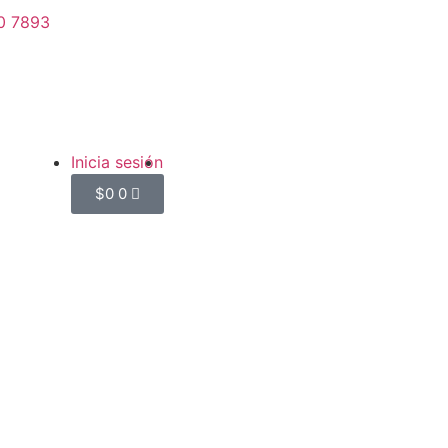
0 7893
Inicia sesión
$
0
0