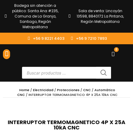
Bodega sin atención a
público: Santa Ana #235,
Sala de venta: Lincoyán
Comuna de La Granja,
13598, 8840172 La Pintana,
Santiago, Región
Región Metropolitana
Metropolitana
+56 9 8221 4403
+56 9 7210 7893
0
ENVÍOS Y DEVOLUCIONES
ATENCIÓN AL CLIENTE
Home
/
Electricidad
/
Protecciones
/
CNC
/
Automático
CNC
/ INTERRUPTOR TERMOMAGNETICO 4P X 25A 10kA CNC
INTERRUPTOR TERMOMAGNETICO 4P X 25A
10kA CNC