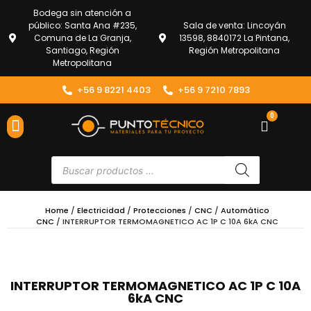
Bodega sin atención a
público: Santa Ana #235,
Sala de venta: Lincoyán
Comuna de La Granja,
13598, 8840172 La Pintana,
Santiago, Región
Región Metropolitana
Metropolitana
+56 9 8221 4403
+56 9 7210 7893
0
ENVÍOS Y DEVOLUCIONES
ATENCIÓN AL CLIENTE
Home
/
Electricidad
/
Protecciones
/
CNC
/
Automático
CNC
/ INTERRUPTOR TERMOMAGNETICO AC 1P C 10A 6kA CNC
INTERRUPTOR TERMOMAGNETICO AC 1P C 10A
6kA CNC