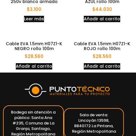
250v blanco armado
AZUL rollo 100m
$
3.100
$
44.030
Leer más
Añadir al carrito
Cable EVA 1.5mm H07Z1-K
Cable EVA 1.5mm H07Z1-K
NEGRO rollo 100m
ROJO rollo 100m
$
28.560
$
28.560
Añadir al carrito
Añadir al carrito
Bodega sin atención a
Sala de venta:
público: Santa Ana
Lincoyán 13598,
#235, Comuna de La
8840172 La Pintana,
Granja, Santiago,
Región Metropolitana
Región Metropolitana