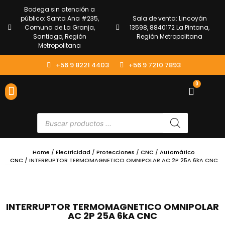
Bodega sin atención a
público: Santa Ana #235,
Sala de venta: Lincoyán
Comuna de La Granja,
13598, 8840172 La Pintana,
Santiago, Región
Región Metropolitana
Metropolitana
+56 9 8221 4403
+56 9 7210 7893
0
ENVÍOS Y DEVOLUCIONES
ATENCIÓN AL CLIENTE
Home
/
Electricidad
/
Protecciones
/
CNC
/
Automático
CNC
/ INTERRUPTOR TERMOMAGNETICO OMNIPOLAR AC 2P 25A 6kA CNC
INTERRUPTOR TERMOMAGNETICO OMNIPOLAR
AC 2P 25A 6kA CNC