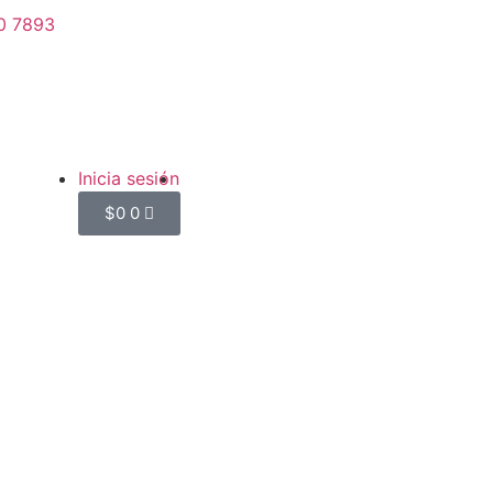
0 7893
Inicia sesión
$
0
0